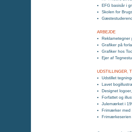
EFG basisår i gr
Skolen for Brugs
Gæstestuderende
ARBEJDE
Reklametegner 
Grafiker på forl
Grafiker hos To
Ejer af Tegnestu
UDSTILLINGER, 
Udstillet tegnin
Lavet bogillustr
Designet logoer,
Forfattet og illu
Julemærket i 19
Frimærker med 
Frimærkeserien