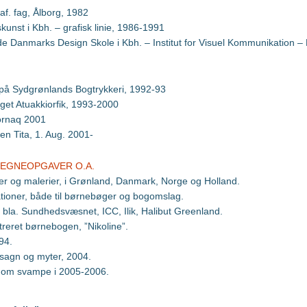
af. fag, Ålborg, 1982
kunst i Kbh. – grafisk linie, 1986-1991
 Danmarks Design Skole i Kbh. – Institut for Visuel Kommunikation 
på Sydgrønlands Bogtrykkeri, 1992-93
aget Atuakkiorfik, 1993-2000
ornaq 2001
en Tita, 1. Aug. 2001-
TEGNEOPGAVER O.A.
ger og malerier, i Grønland, Danmark, Norge og Holland.
ationer, både til børnebøger og bogomslag.
 bla. Sundhedsvæsnet, ICC, Ilik, Halibut Greenland.
streret børnebogen, ”Nikoline”.
94.
sagn og myter, 2004.
 om svampe i 2005-2006.